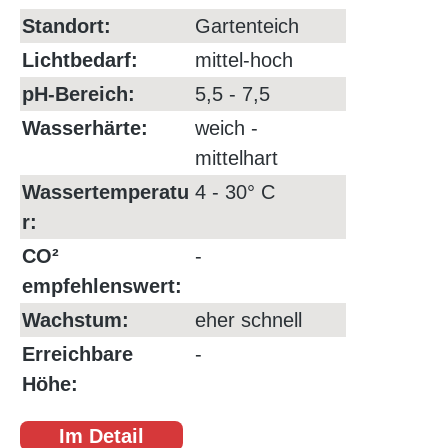
Standort:
Gartenteich
Lichtbedarf:
mittel-hoch
pH-Bereich:
5,5 - 7,5
Wasserhärte:
weich -
mittelhart
Wassertemperatu
4 - 30° C
r:
CO²
-
empfehlenswert:
Wachstum:
eher schnell
Erreichbare
-
Höhe:
Im Detail