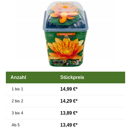
Bildergalerie überspringen
Anzahl
Stückpreis
14,99 €*
1 bis 1
14,29 €*
2 bis 2
13,89 €*
3 bis 4
13,49 €*
Ab
5