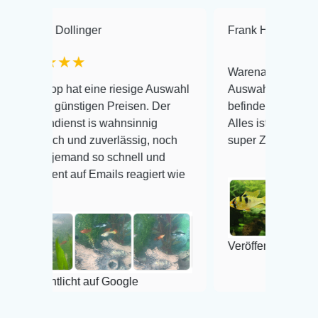
ollinger
Frank Hackmayer
★★
★★
Warenanlieferung Top und die
 hat eine riesige Auswahl
Auswahl plus gesundheitliche
günstigen Preisen. Der
befinden der Fische einwandfr
enst is wahnsinnig
Alles ist quick lebendig und i
h und zuverlässig, noch
super Zustand. Gerne wieder 
jemand so schnell und
t auf Emails reagiert wie
Veröffentlicht auf Google
licht auf Google