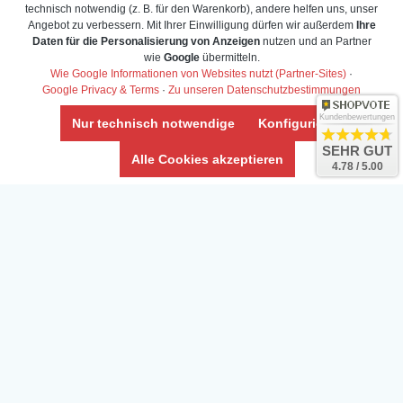
technisch notwendig (z. B. für den Warenkorb), andere helfen uns, unser
Angebot zu verbessern. Mit Ihrer Einwilligung dürfen wir außerdem
Ihre
Daten für die Personalisierung von Anzeigen
nutzen und an Partner
wie
Google
übermitteln.
Wie Google Informationen von Websites nutzt (Partner-Sites)
·
Google Privacy & Terms
·
Zu unseren Datenschutzbestimmungen
Kundenbewertungen
Nur technisch notwendige
Konfigurieren
SEHR GUT
Alle Cookies akzeptieren
4.78 / 5.00
Daten­schutz­erklärung
Widerrufs­recht /Widerrufs­formular
AGB & Info
Impressum
Umwelt und Entsorgung
Vertrag widerrufen