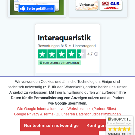
Wir verwenden Cookies und ähnliche Technologien. Einige sind
technisch notwendig (z. B. für den Warenkorb), andere helfen uns, unser
Angebot zu verbessern. Mit Ihrer Einwilligung dürfen wir außerdem
Ihre
Daten für die Personalisierung von Anzeigen
nutzen und an Partner
Daten­schutz­erklärung
wie
Google
übermitteln.
Widerrufs­recht /Widerrufs­formular
Wie Google Informationen von Websites nutzt (Partner-Sites)
·
Google Privacy & Terms
·
Zu unseren Datenschutzbestimmungen
AGB & Info
Impressum
Kundenbewertungen
Nur technisch notwendige
Konfigurieren
Umwelt und Entsorgung
SEHR GUT