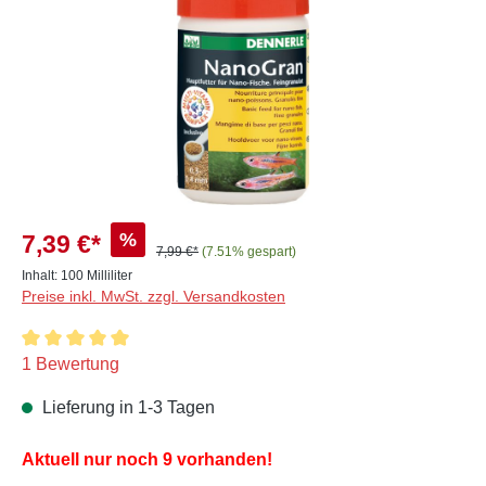
%
7,39 €*
7,99 €*
(7.51% gespart)
Inhalt:
100 Milliliter
Preise inkl. MwSt. zzgl. Versandkosten
Durchschnittliche Bewertung von 5 von 5 Sternen
1 Bewertung
Lieferung in 1-3 Tagen
Aktuell nur noch 9 vorhanden!