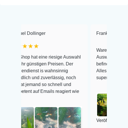
l Dollinger
Frank Hackmayer
★★★
Warenanlieferung Top und
hop hat eine riesige Auswahl
Auswahl plus gesundheitl
hr günstigen Preisen. Der
befinden der Fische einwa
ndienst is wahnsinnig
Alles ist quick lebendig un
dlich und zuverlässig, noch
super Zustand. Gerne wie
at jemand so schnell und
tent auf Emails reagiert wie
Veröffentlicht auf Google