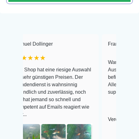
 Dollinger
Frank Hackmayer
★
★★★
Warenanlieferung Top und 
op hat eine riesige Auswahl
Auswahl plus gesundheitli
r günstigen Preisen. Der
befinden der Fische einwan
dienst is wahnsinnig
Alles ist quick lebendig un
lich und zuverlässig, noch
super Zustand. Gerne wied
t jemand so schnell und
ent auf Emails reagiert wie
Veröffentlicht auf Google