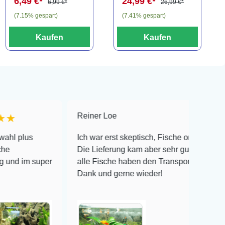
6,49 €*
24,99 €*
(2er-Pack)
6,99 €*
26,99 €*
(7.15% gespart)
(7.41% gespart)
Kaufen
Kaufen
Reiner Loe
★★★★★
Ich war erst skeptisch, Fische online zu bestellen!
Die Lieferung kam aber sehr gut verpackt an und
 super
alle Fische haben den Transport überlebt! Vielen
Dank und gerne wieder!