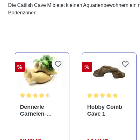
Die Catfish Cave M bietet kleinen Aquarienbewohnern ein nat
Bodenzonen.
%
%
Durchschnittliche Bewertung von 4.5 von 5 Sternen
Durchschnittliche Bewe
Dennerle
Hobby Comb
Garnelen-
Cave 1
Amphore,
Anubias nana
"Bonsai" auf