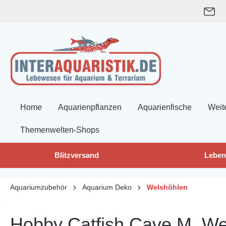
springen
Zur Hauptnavigation springen
Home
Aquarienpflanzen
Aquarienfische
Weit
Themenwelten-Shops
Blitzversand
Leben
Aquariumzubehör
Aquarium Deko
Welshöhlen
Hobby Catfish Cave M, Wel