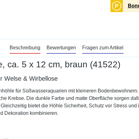
P
Bonu
Beschreibung
Bewertungen
Fragen zum Artikel
, ca. 5 x 12 cm, braun (41522)
ür Welse & Wirbellose
 Tonhöhle für Süßwasseraquarien mit kleineren Bodenbewohnern.
liche Krebse. Die dunkle Farbe und matte Oberfläche sorgen dafü
eichzeitig bietet die Höhle Sicherheit, Schutz vor Stress un
und Dekoration kombinieren.