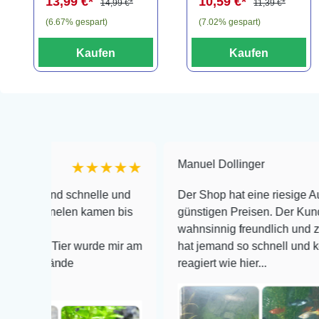
13,99 €*
10,59 €*
3er Tonamphore
14,99 €*
11,39 €*
(6.67% gespart)
(7.02% gespart)
Kaufen
Kaufen
Manuel Dollinger
★★★★★
und schnelle und
Der Shop hat eine riesige Auswahl zu
rnelen kamen bis
günstigen Preisen. Der Kundendienst
wahnsinnig freundlich und zuverlässi
e Tier wurde mir am
hat jemand so schnell und kompetent
tände
reagiert wie hier...