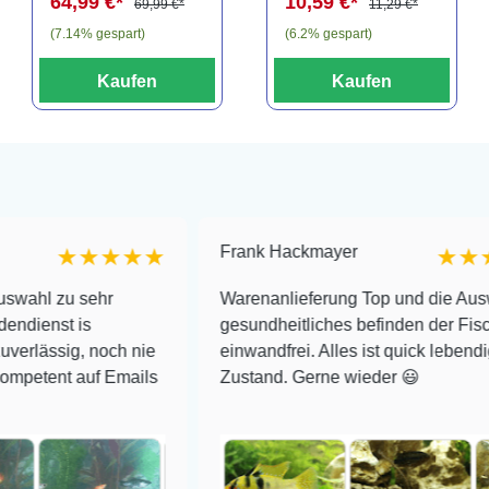
64,99 €*
10,59 €*
69,99 €*
11,29 €*
(7.14% gespart)
(6.2% gespart)
Kaufen
Kaufen
Frank Hackmayer
★★★★★
★★★★
 sehr
Warenanlieferung Top und die Auswahl plus
 is
gesundheitliches befinden der Fische
g, noch nie
einwandfrei. Alles ist quick lebendig und im
 auf Emails
Zustand. Gerne wieder 😃