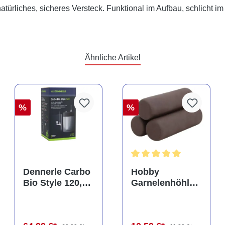
ürliches, sicheres Versteck. Funktional im Aufbau, schlicht im
Ähnliche Artikel
%
%
rtung von 5 von 5 Sternen
Durchschnittliche Bewertu
Dennerle Carbo
Hobby
Bio Style 120,
Garnelenhöhle
CO2 für
Crab Pyramid,
Aquarien bis
dark, 9 × 9 × 8
120 Liter
cm (41643)