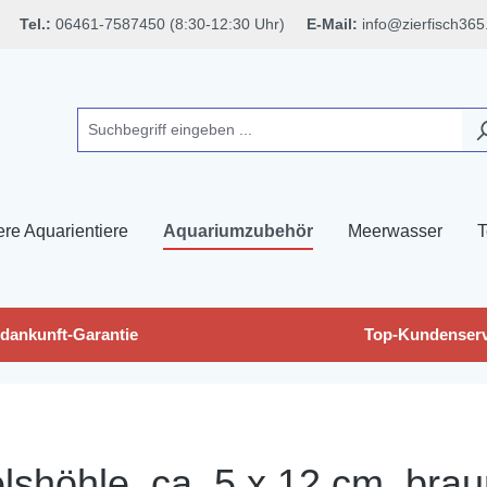
Tel.:
06461-7587450 (8:30-12:30 Uhr)
E-Mail:
info@zierfisch365
ere Aquarientiere
Aquariumzubehör
Meerwasser
T
dankunft-Garantie
Top-Kundenserv
shöhle, ca. 5 x 12 cm, brau