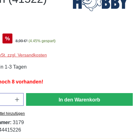
%
8,99 €*
(4.45% gespart)
wSt. zzgl. Versandkosten
in 1-3 Tagen
 noch 8 vorhanden!
In den Warenkorb
tel hinzufügen
mmer:
3179
44415226