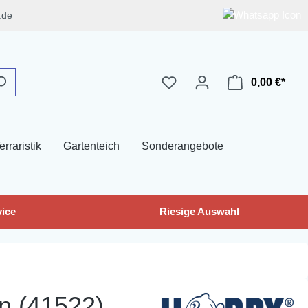
.de
0,00 €*
erraristik
Gartenteich
Sonderangebote
ice
Riesige Auswahl
n (41522)