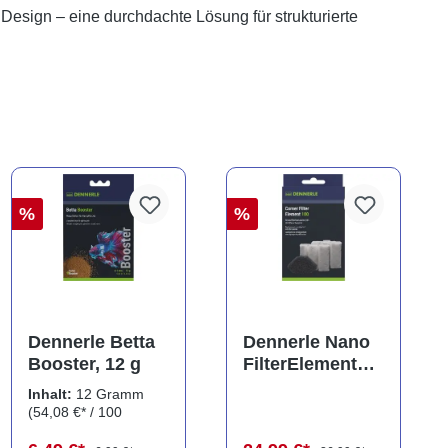
 Design – eine durchdachte Lösung für strukturierte
%
%
ng von 5 von 5 Sternen
Dennerle Betta
Dennerle Nano
Booster, 12 g
FilterElement
XXL,
Inhalt:
12 Gramm
Ersatzkartusche
(54,08 €* / 100
für Eckfilter XXL
Gramm)