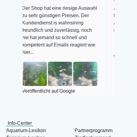
Warenanlieferung T
Der Shop hat eine riesige Auswahl
Auswahl plus gesun
zu sehr günstigen Preisen. Der
befinden der Fische
Kundendienst is wahnsinnig
Alles ist quick lebe
freundlich und zuverlässig, noch
super Zustand. Ger
nie hat jemand so schnell und
kompetent auf Emails reagiert wie
hier...
Veröffentlicht auf G
Veröffentlicht auf Google
Info-Center
Aquarium-Lexikon
Partnerprogramm