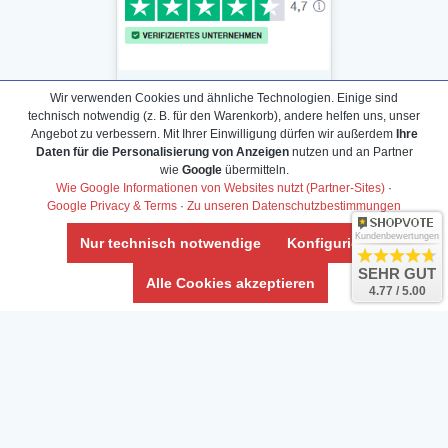
Wir verwenden Cookies und ähnliche Technologien. Einige sind
technisch notwendig (z. B. für den Warenkorb), andere helfen uns, unser
Angebot zu verbessern. Mit Ihrer Einwilligung dürfen wir außerdem
Ihre
Daten für die Personalisierung von Anzeigen
nutzen und an Partner
Daten­schutz­erklärung
wie
Google
übermitteln.
Widerrufs­recht /Widerrufs­formular
Wie Google Informationen von Websites nutzt (Partner-Sites)
·
Google Privacy & Terms
·
Zu unseren Datenschutzbestimmungen
AGB & Info
Impressum
Kundenbewertungen
Nur technisch notwendige
Konfigurieren
Umwelt und Entsorgung
SEHR GUT
Alle Cookies akzeptieren
4.77 / 5.00
Vertrag widerrufen
* Alle Preise inkl. ges. MwSt. zzgl.
Versandkosten
Zierfische, Garnelen, Krebse, Wasserschnecken (Wirbellose),
Aquarienpflanzen & Aquarium-Zubehör preiswert online kaufen.
© Copyright 2024 Interaquaristik.de Shop, Aquarium und