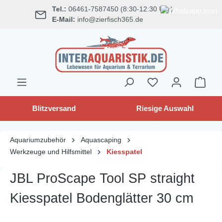
Tel.:
06461-7587450 (8:30-12:30 Uhr)
alt springen
E-Mail:
info@zierfisch365.de
Blitzversand
Riesige Auswahl
Aquariumzubehör
Aquascaping
Werkzeuge und Hilfsmittel
Kiesspatel
JBL ProScape Tool SP straight
Kiesspatel Bodenglätter 30 cm