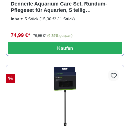
Durchschnittliche Bewertung von 5 von 5 Sternen
Dennerle Aquarium Care Set, Rundum-
Pflegeset für Aquarien, 5 teilig
(Auslaufartikel)
Inhalt:
5 Stück
(15,00 €* / 1 Stück)
74,99 €*
79,99 €*
(6.25% gespart)
Kaufen
%