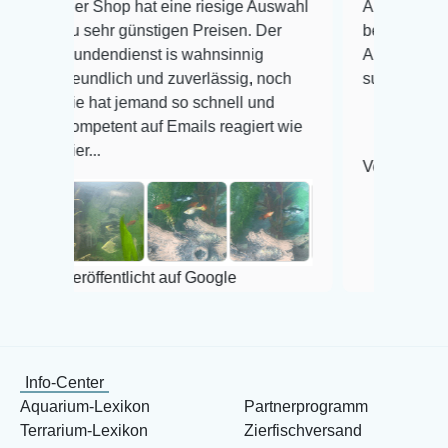
er Shop hat eine riesige Auswahl
Auswahl plus gesundhe
u sehr günstigen Preisen. Der
befinden der Fische ei
undendienst is wahnsinnig
Alles ist quick lebendi
reundlich und zuverlässig, noch
super Zustand. Gerne 
ie hat jemand so schnell und
ompetent auf Emails reagiert wie
er...
Veröffentlicht auf Goog
eröffentlicht auf Google
Info-Center
Aquarium-Lexikon
Partnerprogramm
Terrarium-Lexikon
Zierfischversand