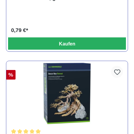
0,79 €*
Kaufen
%