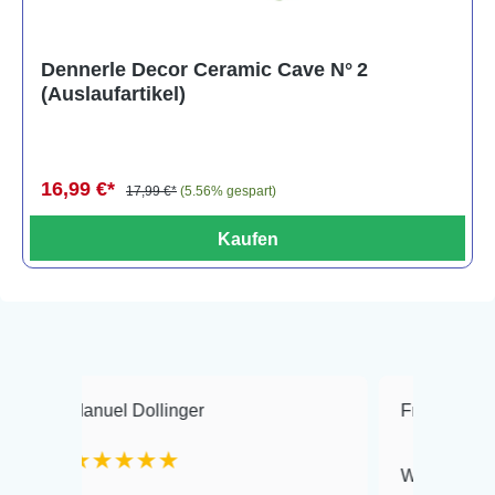
Dennerle Decor Ceramic Cave N° 2
(Auslaufartikel)
16,99 €*
17,99 €*
(5.56% gespart)
Kaufen
anuel Dollinger
Frank Hackmayer
★★★★★
Warenanlieferung Top 