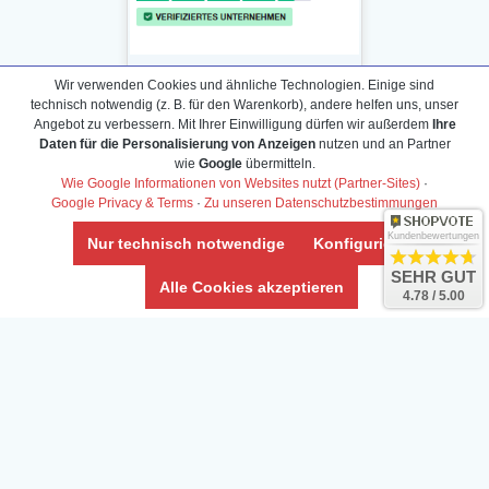
Wir verwenden Cookies und ähnliche Technologien. Einige sind
technisch notwendig (z. B. für den Warenkorb), andere helfen uns, unser
Angebot zu verbessern. Mit Ihrer Einwilligung dürfen wir außerdem
Ihre
Daten für die Personalisierung von Anzeigen
nutzen und an Partner
Daten­schutz­erklärung
wie
Google
übermitteln.
Widerrufs­recht /Widerrufs­formular
Wie Google Informationen von Websites nutzt (Partner-Sites)
·
Google Privacy & Terms
·
Zu unseren Datenschutzbestimmungen
AGB & Info
Impressum
Kundenbewertungen
Nur technisch notwendige
Konfigurieren
Umwelt und Entsorgung
SEHR GUT
Alle Cookies akzeptieren
4.78 / 5.00
Vertrag widerrufen
* Alle Preise inkl. ges. MwSt. zzgl.
Versandkosten
Zierfische, Garnelen, Krebse, Wasserschnecken (Wirbellose),
Aquarienpflanzen & Aquarium-Zubehör preiswert online kaufen.
© Copyright 2024 Interaquaristik.de Shop, Aquarium und
Gartenteich Shop. Alle Rechte vorbehalten.