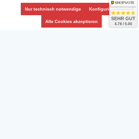
Impressum
Kundenbewertungen
Nur technisch notwendige
Konfigurieren
Umwelt und Entsorgung
SEHR GUT
Alle Cookies akzeptieren
4.78 / 5.00
Vertrag widerrufen
* Alle Preise inkl. ges. MwSt. zzgl.
Versandkosten
Zierfische, Garnelen, Krebse, Wasserschnecken (Wirbellose),
Aquarienpflanzen & Aquarium-Zubehör preiswert online kaufen.
© Copyright 2024 Interaquaristik.de Shop, Aquarium und
Gartenteich Shop. Alle Rechte vorbehalten.