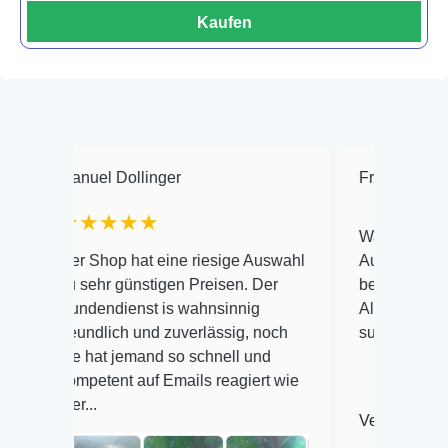
Kaufen
nuel Dollinger
Frank Hackmayer
★★★★★
Warenanlieferung Top 
r Shop hat eine riesige Auswahl
Auswahl plus gesundhe
 sehr günstigen Preisen. Der
befinden der Fische ein
ndendienst is wahnsinnig
Alles ist quick lebendi
eundlich und zuverlässig, noch
super Zustand. Gerne w
e hat jemand so schnell und
mpetent auf Emails reagiert wie
r...