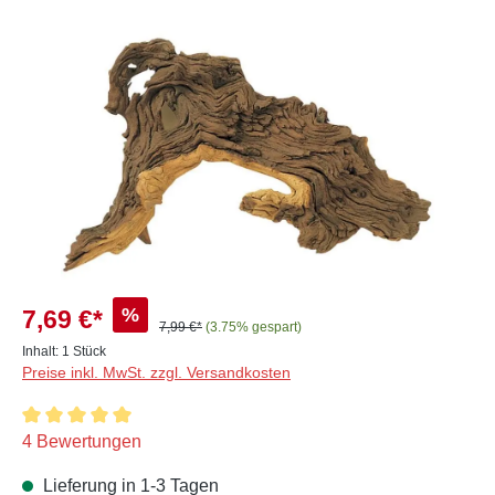
Bildergalerie überspringen
%
7,69 €*
7,99 €*
(3.75% gespart)
Inhalt:
1 Stück
Preise inkl. MwSt. zzgl. Versandkosten
Durchschnittliche Bewertung von 5 von 5 Sternen
4 Bewertungen
Lieferung in 1-3 Tagen