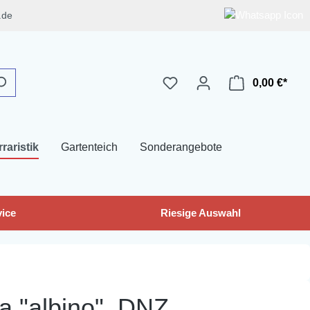
.de
0,00 €*
rraristik
Gartenteich
Sonderangebote
ice
Riesige Auswahl
ta "albino", DNZ