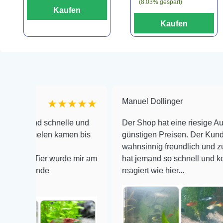
(8.03% gespart)
Kaufen
Kaufen
Manuel Dollinger
★★★★★
★
 schnelle und
Der Shop hat eine riesige Auswahl zu se
elen kamen bis
günstigen Preisen. Der Kundendienst is
wahnsinnig freundlich und zuverlässig, 
ier wurde mir am
hat jemand so schnell und kompetent au
de
reagiert wie hier...