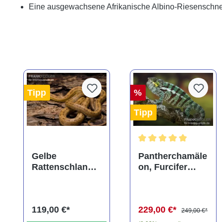
Eine ausgewachsene Afrikanische Albino-Riesenschne
Tipp
%
Tipp
Durchschnittliche Bewe
Gelbe
Pantherchamäle
Rattenschlange,
on, Furcifer
Elaphe obsoleta
pardalis
quadrivittata
119,00 €*
229,00 €*
249,00 €*