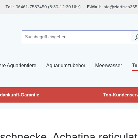
Tel.:
06461-7587450 (8:30-12:30 Uhr)
E-Mail:
info@zierfisch365
ere Aquarientiere
Aquariumzubehör
Meerwasser
Te
dankunft-Garantie
Top-Kundenserv
schnecke, Achatina reticula