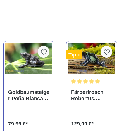
Tipp
Durchschnittliche Bewertung
Goldbaumsteige
Färberfrosch
r Peña Blanca,
Robertus,
Dendrobates
Dendrobates
auratus
tinctorius
79,99 €*
129,99 €*