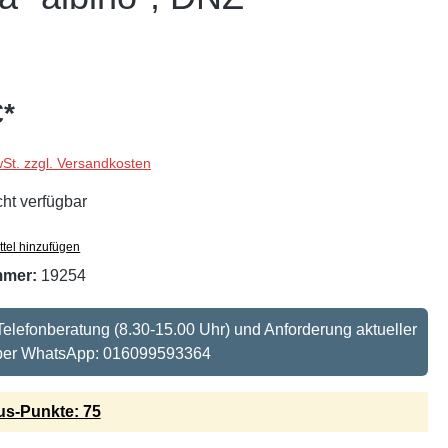
€*
wSt. zzgl. Versandkosten
cht verfügbar
tel hinzufügen
mmer:
19254
: Telefonberatung (8.30-15.00 Uhr) und Anforderung aktueller
 per WhatsApp: 016099593364
s-Punkte: 75