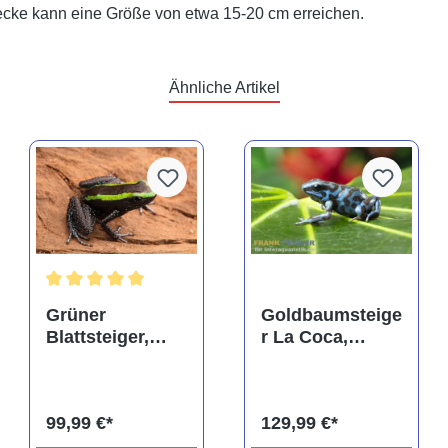
cke kann eine Größe von etwa 15-20 cm erreichen.
Ähnliche Artikel
rtung von 5 von 5 Sternen
Durchschnittliche Bewertung von 5 von 5 Sternen
Grüner
Goldbaumsteige
Blattsteiger,
r La Coca,
Phyllobates
Dendrobates
aurotaenia
auratus
99,99 €*
129,99 €*