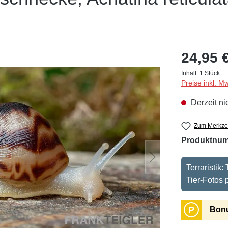
24,95 
Inhalt:
1 Stück
Preise inkl. M
Derzeit ni
Zum Merkzet
Produktnu
Terraristik
Tier-Fotos
P
Bonu