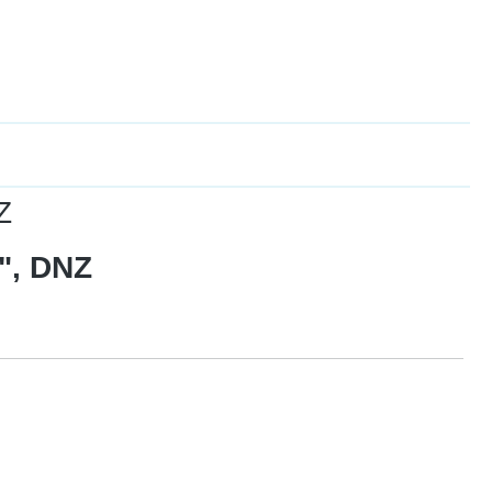
Z
o", DNZ