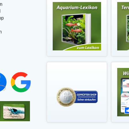
m
d
op
n