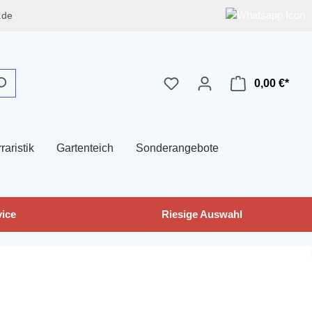
.de
0,00 €*
raristik
Gartenteich
Sonderangebote
ice
Riesige Auswahl