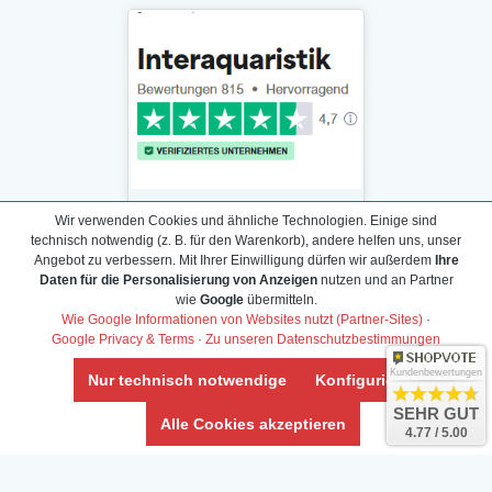
Wir verwenden Cookies und ähnliche Technologien. Einige sind
technisch notwendig (z. B. für den Warenkorb), andere helfen uns, unser
Angebot zu verbessern. Mit Ihrer Einwilligung dürfen wir außerdem
Ihre
Daten für die Personalisierung von Anzeigen
nutzen und an Partner
Daten­schutz­erklärung
wie
Google
übermitteln.
Widerrufs­recht /Widerrufs­formular
Wie Google Informationen von Websites nutzt (Partner-Sites)
·
Google Privacy & Terms
·
Zu unseren Datenschutzbestimmungen
AGB & Info
Impressum
Kundenbewertungen
Nur technisch notwendige
Konfigurieren
Umwelt und Entsorgung
SEHR GUT
Alle Cookies akzeptieren
4.77 / 5.00
Vertrag widerrufen