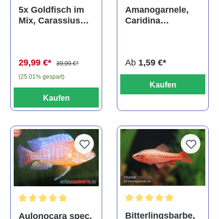
Durchschnittliche Bewertun
Amanogarnele,
5x Goldfisch im
Caridina
Mix, Carassius
multidentata
auratus
(Kaltwasser)
Ab
1,59 €*
29,99 €*
39,99 €*
(25.01% gespart)
Kaufen
Kaufen
Durchschnittliche Bewertu
Durchschnittliche Bewertung von 5 von 5 Sternen
Bitterlingsbarbe,
Aulonocara spec.