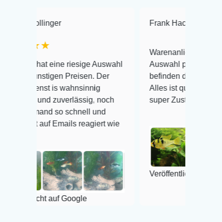
ger
Frank Hackmayer
★★★
★
Warenanlieferung Top und die
eine riesige Auswahl
Auswahl plus gesundheitliches
igen Preisen. Der
befinden der Fische einwandfrei.
 is wahnsinnig
Alles ist quick lebendig und im
d zuverlässig, noch
super Zustand. Gerne wieder 😃
d so schnell und
 Emails reagiert wie
Veröffentlicht auf Google
 auf Google