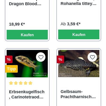
Rohanella titteya,
Dragon Blood
ehem. Puntius
albino, DNZ
titteya
Ab
3,59 €*
18,99 €*
Kaufen
Kaufen
%
%
Tipp
Durchschnittliche Bewertung von 5 von 5 Sternen
Gelbsaum-
Erbsenkugelfisch
Prachtharnischw
, Carinotetraodon
els, L81,
travancoricus